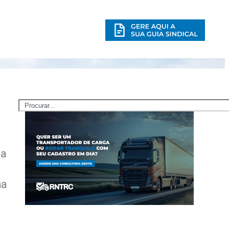
ia
ha