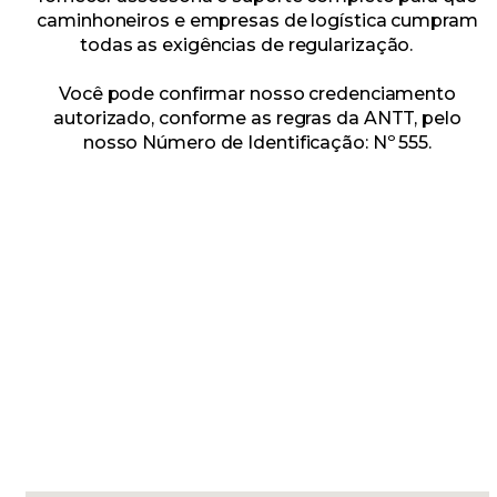
caminhoneiros e empresas de logística cumpram
todas as exigências de regularização.
Você pode confirmar nosso credenciamento
autorizado, conforme as regras da ANTT, pelo
nosso Número de Identificação: Nº 555.
TELEFONE
(12) 99644-7565
E-mail
atendimento@sinditac-sjc.org.br